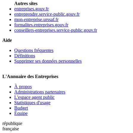
Autres sites
entreprises.gouv.fr
entreprendre.service-public.gouv.fr
mon-entreprise.urssaf.fr
formalites.entreprises.gouv.fr
conseillers-entreprises.service-public.gouv.fr
Aide
Questions fréquentes
Définitions
Supprimer ses données personnelles
L'Annuaire des Entreprises
À propos
Administrations partenaires
L'espace agent public
Statistiques d'usage
Budget
Équipe
république
française