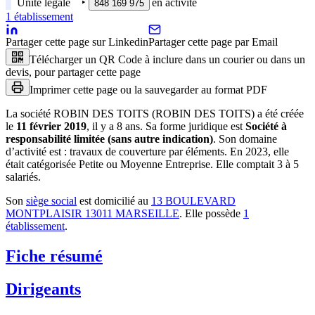
Unité légale
‣
en activité
848 169 975
1
établissement
Partager cette page sur Linkedin
Partager cette page par Email
Télécharger un QR Code à inclure dans un courier ou dans un
devis, pour partager cette page
Imprimer cette page ou la sauvegarder au format PDF
La société
ROBIN DES TOITS (ROBIN DES TOITS)
a été créée
le
11 février 2019
, il y a
8 ans
.
Sa forme juridique est
Société à
responsabilité limitée (sans autre indication)
.
Son domaine
d’activité est :
travaux de couverture par éléments
.
En 2023, elle
était catégorisée Petite ou Moyenne Entreprise.
Elle comptait 3 à 5
salariés.
Son
siège social
est domicilié au
13 BOULEVARD
MONTPLAISIR 13011 MARSEILLE
.
Elle possède
1
établissement
.
Fiche résumé
Dirigeants