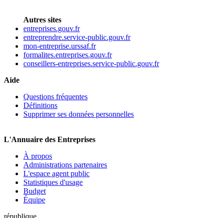
Autres sites
entreprises.gouv.fr
entreprendre.service-public.gouv.fr
mon-entreprise.urssaf.fr
formalites.entreprises.gouv.fr
conseillers-entreprises.service-public.gouv.fr
Aide
Questions fréquentes
Définitions
Supprimer ses données personnelles
L'Annuaire des Entreprises
À propos
Administrations partenaires
L'espace agent public
Statistiques d'usage
Budget
Équipe
république