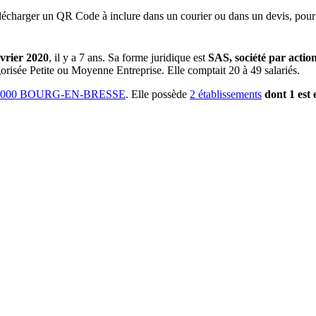
lécharger un QR Code à inclure dans un courier ou dans un devis, pour 
évrier 2020
, il y a
7 ans
.
Sa forme juridique est
SAS, société par action
gorisée Petite ou Moyenne Entreprise.
Elle comptait 20 à 49 salariés.
1000 BOURG-EN-BRESSE
.
Elle possède
2
établissement
s
dont
1
est
e