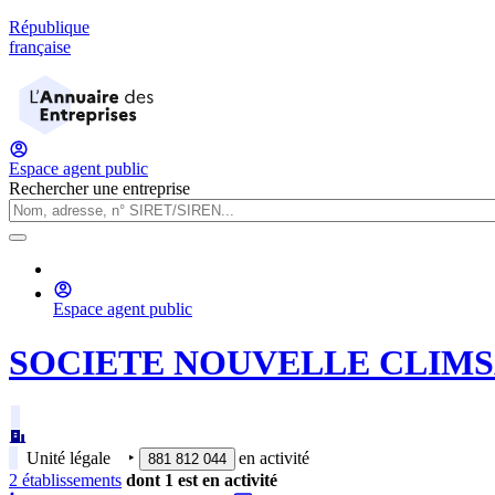
République
française
Espace agent public
Rechercher une entreprise
Espace agent public
SOCIETE NOUVELLE CLIMS
Unité légale
‣
en activité
881 812 044
2
établissement
s
dont
1
est
en activité