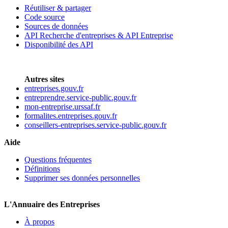
Réutiliser & partager
Code source
Sources de données
API Recherche d'entreprises & API Entreprise
Disponibilité des API
Autres sites
entreprises.gouv.fr
entreprendre.service-public.gouv.fr
mon-entreprise.urssaf.fr
formalites.entreprises.gouv.fr
conseillers-entreprises.service-public.gouv.fr
Aide
Questions fréquentes
Définitions
Supprimer ses données personnelles
L'Annuaire des Entreprises
À propos