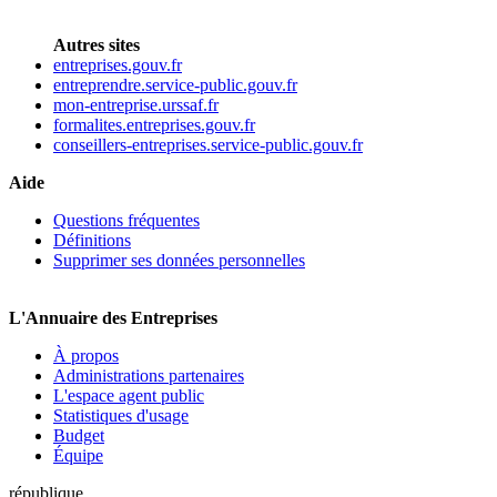
Autres sites
entreprises.gouv.fr
entreprendre.service-public.gouv.fr
mon-entreprise.urssaf.fr
formalites.entreprises.gouv.fr
conseillers-entreprises.service-public.gouv.fr
Aide
Questions fréquentes
Définitions
Supprimer ses données personnelles
L'Annuaire des Entreprises
À propos
Administrations partenaires
L'espace agent public
Statistiques d'usage
Budget
Équipe
république