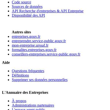
Code source
Sources de données
API Recherche d'entreprises & API Entreprise
Disponibilité des API
Autres sites
entreprises.gouv.fr
entreprendre.service-public.gouv.fr
mon-entreprise.urssaf.fr
formalites.entreprises.gouv.fr
conseillers-entreprises.service-public.gouv.fr
Aide
Questions fréquentes
Définitions
Supprimer ses données personnelles
L'Annuaire des Entreprises
À propos
Administrations partenaires
L'espace agent public