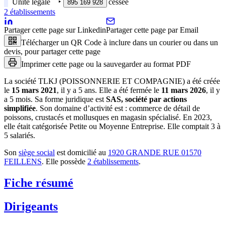
Unité légale
‣
cessée
895 169 928
2
établissement
s
Partager cette page sur Linkedin
Partager cette page par Email
Télécharger un QR Code à inclure dans un courier ou dans un
devis, pour partager cette page
Imprimer cette page ou la sauvegarder au format PDF
La société
TLKJ (POISSONNERIE ET COMPAGNIE)
a été créée
le
15 mars 2021
, il y a
5 ans
.
Elle a été fermée le
11 mars 2026
, il y
a
5 mois
.
Sa forme juridique est
SAS, société par actions
simplifiée
.
Son domaine d’activité est :
commerce de détail de
poissons, crustacés et mollusques en magasin spécialisé
.
En 2023,
elle était catégorisée Petite ou Moyenne Entreprise.
Elle comptait 3 à
5 salariés.
Son
siège social
est domicilié au
1920 GRANDE RUE 01570
FEILLENS
.
Elle possède
2
établissement
s
.
Fiche résumé
Dirigeants