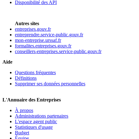
Disponibilité des API
Autres sites
entreprises.gouv.fr
entreprendre.service-public.gouv.fr
mon-entreprise.urssaf.fr
formalites.entreprises.gouv.fr
conseillers-entreprises.service-public.gouv.fr
Aide
Questions fréquentes
Définitions
Supprimer ses données personnelles
L'Annuaire des Entreprises
À propos
Administrations partenaires
L'espace agent public
Statistiques d'usage
Budget
Équipe