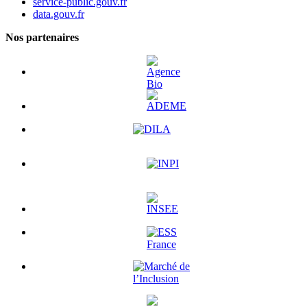
service-public.gouv.fr
data.gouv.fr
Nos partenaires