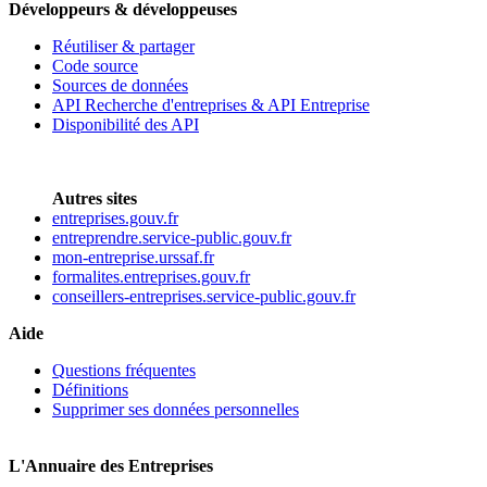
Développeurs & développeuses
Réutiliser & partager
Code source
Sources de données
API Recherche d'entreprises & API Entreprise
Disponibilité des API
Autres sites
entreprises.gouv.fr
entreprendre.service-public.gouv.fr
mon-entreprise.urssaf.fr
formalites.entreprises.gouv.fr
conseillers-entreprises.service-public.gouv.fr
Aide
Questions fréquentes
Définitions
Supprimer ses données personnelles
L'Annuaire des Entreprises