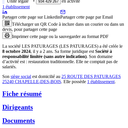
Unité légale
‣
en activité
934 429 267
1
établissement
Partager cette page sur Linkedin
Partager cette page par Email
Télécharger un QR Code à inclure dans un courier ou dans un
devis, pour partager cette page
Imprimer cette page ou la sauvegarder au format PDF
La société
LES PATURAGES (LES PATURAGES)
a été créée le
8 octobre 2024
, il y a
2 ans
.
Sa forme juridique est
Société à
responsabilité limitée (sans autre indication)
.
Son domaine
d’activité est :
restauration traditionnelle
.
Elle ne comptait pas de
salariés.
Son
siège social
est domicilié au
25 ROUTE DES PATURAGES
25240 CHAPELLE-DES-BOIS
.
Elle possède
1
établissement
.
Fiche résumé
Dirigeants
Documents