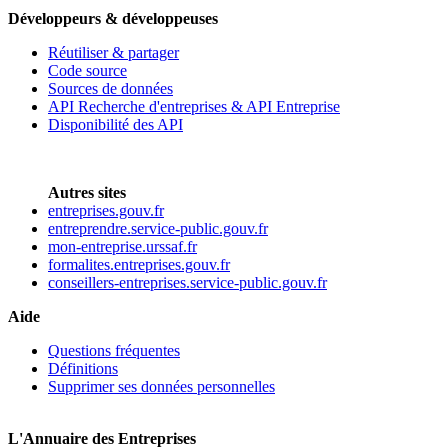
Développeurs & développeuses
Réutiliser & partager
Code source
Sources de données
API Recherche d'entreprises & API Entreprise
Disponibilité des API
Autres sites
entreprises.gouv.fr
entreprendre.service-public.gouv.fr
mon-entreprise.urssaf.fr
formalites.entreprises.gouv.fr
conseillers-entreprises.service-public.gouv.fr
Aide
Questions fréquentes
Définitions
Supprimer ses données personnelles
L'Annuaire des Entreprises