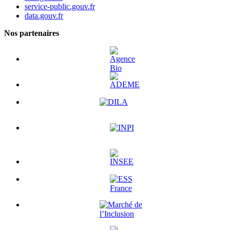
service-public.gouv.fr
data.gouv.fr
Nos partenaires