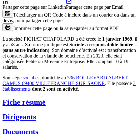
Partager cette page sur Linkedin
Partager cette page par Email
Télécharger un QR Code à inclure dans un courier ou dans un
devis, pour partager cette page
Imprimer cette page ou la sauvegarder au format PDF
La société
PICHAT CHAPOLARD
a été créée le
1 janvier 1969
, il
y a
58 ans
.
Sa forme juridique est
Société à responsabilité limitée
(sans autre indication)
.
Son domaine d’activité est :
transformation
et conservation de la viande de boucherie
.
En 2023, elle était
catégorisée Petite ou Moyenne Entreprise.
Elle comptait 10 à 19
salariés.
Son
siège social
est domicilié au
596 BOULEVARD ALBERT
CAMUS 69400 VILLEFRANCHE-SUR-SAONE
.
Elle possède
3
établissement
s
dont
2
sont
en activité
.
Fiche résumé
Dirigeants
Documents