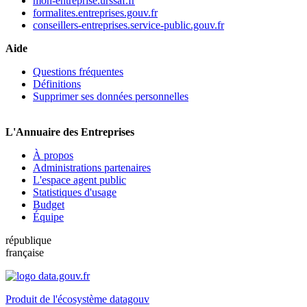
mon-entreprise.urssaf.fr
formalites.entreprises.gouv.fr
conseillers-entreprises.service-public.gouv.fr
Aide
Questions fréquentes
Définitions
Supprimer ses données personnelles
L'Annuaire des Entreprises
À propos
Administrations partenaires
L'espace agent public
Statistiques d'usage
Budget
Équipe
république
française
Produit de l'écosystème datagouv