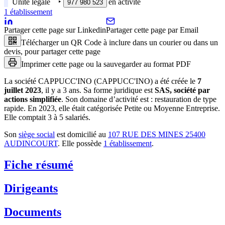
Unité légale
‣
en activité
977 980 523
1
établissement
Partager cette page sur Linkedin
Partager cette page par Email
Télécharger un QR Code à inclure dans un courier ou dans un
devis, pour partager cette page
Imprimer cette page ou la sauvegarder au format PDF
La société
CAPPUCC'INO (CAPPUCC'INO)
a été créée le
7
juillet 2023
, il y a
3 ans
.
Sa forme juridique est
SAS, société par
actions simplifiée
.
Son domaine d’activité est :
restauration de type
rapide
.
En 2023, elle était catégorisée Petite ou Moyenne Entreprise.
Elle comptait 3 à 5 salariés.
Son
siège social
est domicilié au
107 RUE DES MINES 25400
AUDINCOURT
.
Elle possède
1
établissement
.
Fiche résumé
Dirigeants
Documents