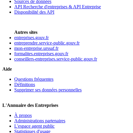
Sources de données
API Recherche d'entreprises & API Entreprise
Disponibilité des API
Autres sites
entreprises.gouv.fr
entreprendre.service-public.gouv.fr
mon-entreprise.urssaf.fr
formalites.entreprises.gouv.fr
conseillers-entreprises.service-public.gouv.fr
Aide
Questions fréquentes
Définitions
Supprimer ses données personnelles
L'Annuaire des Entreprises
À propos
Administrations partenaires
L'espace agent public
Statistiques d'usage