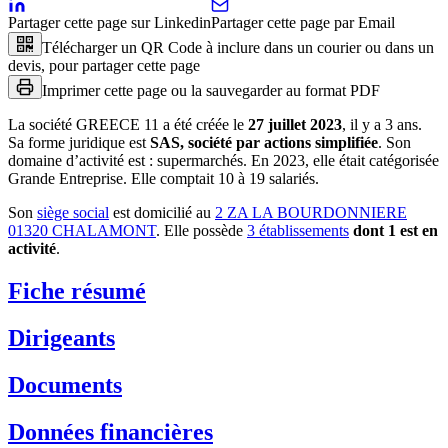
Partager cette page sur Linkedin
Partager cette page par Email
Télécharger un QR Code à inclure dans un courier ou dans un
devis, pour partager cette page
Imprimer cette page ou la sauvegarder au format PDF
La société
GREECE 11
a été créée le
27 juillet 2023
, il y a
3 ans
.
Sa forme juridique est
SAS, société par actions simplifiée
.
Son
domaine d’activité est :
supermarchés
.
En 2023, elle était catégorisée
Grande Entreprise.
Elle comptait 10 à 19 salariés.
Son
siège social
est domicilié au
2 ZA LA BOURDONNIERE
01320 CHALAMONT
.
Elle possède
3
établissement
s
dont
1
est
en
activité
.
Fiche résumé
Dirigeants
Documents
Données financières