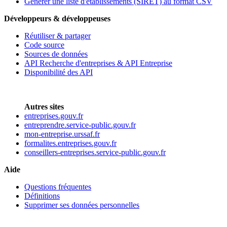
Générer une liste d'établissements (SIRET) au format CSV
Développeurs & développeuses
Réutiliser & partager
Code source
Sources de données
API Recherche d'entreprises & API Entreprise
Disponibilité des API
Autres sites
entreprises.gouv.fr
entreprendre.service-public.gouv.fr
mon-entreprise.urssaf.fr
formalites.entreprises.gouv.fr
conseillers-entreprises.service-public.gouv.fr
Aide
Questions fréquentes
Définitions
Supprimer ses données personnelles