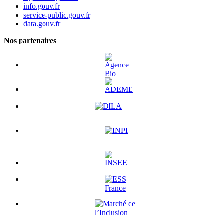
info.gouv.fr
service-public.gouv.fr
data.gouv.fr
Nos partenaires