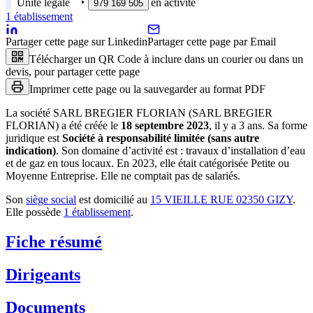
Unité légale
‣
en activité
979 169 505
1
établissement
Partager cette page sur Linkedin
Partager cette page par Email
Télécharger un QR Code à inclure dans un courier ou dans un
devis, pour partager cette page
Imprimer cette page ou la sauvegarder au format PDF
La société
SARL BREGIER FLORIAN (SARL BREGIER
FLORIAN)
a été créée le
18 septembre 2023
, il y a
3 ans
.
Sa forme
juridique est
Société à responsabilité limitée (sans autre
indication)
.
Son domaine d’activité est :
travaux d’installation d’eau
et de gaz en tous locaux
.
En 2023, elle était catégorisée Petite ou
Moyenne Entreprise.
Elle ne comptait pas de salariés.
Son
siège social
est domicilié au
15 VIEILLE RUE 02350 GIZY
.
Elle possède
1
établissement
.
Fiche résumé
Dirigeants
Documents