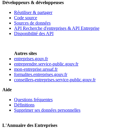
Développeurs & développeuses
Réutiliser & partager
Code source
Sources de données
API Recherche d'entreprises & API Entreprise
Disponibilité des API
Autres sites
entreprises.gouv.fr
entreprendre.service-public.gouv.fr
mon-entreprise.urssaf.fr
formalites.entreprises.gouv.fr
conseillers-entreprises.service-public.gouv.fr
Aide
Questions fréquentes
Définitions
Supprimer ses données personnelles
L'Annuaire des Entreprises