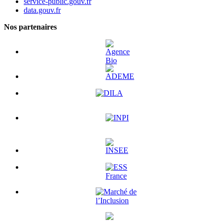
service-public.gouv.fr
data.gouv.fr
Nos partenaires