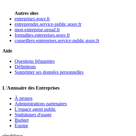
Autres sites
entreprises.gouv.fr
entreprendre.service-public.gouv.fr
mon-entreprise.urssaf.fr
formalites.entreprises.gouv.fr
conseillers-entreprises.service-public.gouv.fr
Aide
Questions fréquentes
Définitions
Supprimer ses données personnelles
L'Annuaire des Entreprises
À propos
Administrations partenaires
L'espace agent public
Statistiques d'usage
Budget
Équipe
république