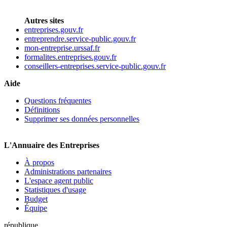
Autres sites
entreprises.gouv.fr
entreprendre.service-public.gouv.fr
mon-entreprise.urssaf.fr
formalites.entreprises.gouv.fr
conseillers-entreprises.service-public.gouv.fr
Aide
Questions fréquentes
Définitions
Supprimer ses données personnelles
L'Annuaire des Entreprises
À propos
Administrations partenaires
L'espace agent public
Statistiques d'usage
Budget
Équipe
république