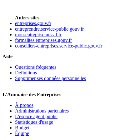
Autres sites
entreprises.gouv.fr
entreprendre.service-public.gouv.fr
mon-entreprise.urssaf.fr
formalites.entreprises.gouv.fr
conseillers-entreprises.service-public.gouv.fr
Aide
Questions fréquentes
Définitions
Supprimer ses données personnelles
L'Annuaire des Entreprises
À propos
Administrations partenaires
L'espace agent public
Statistiques d'usage
Budget
Équipe