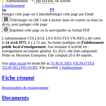
Administration
‣
en activité
192 513 976
1
établissement
Partager cette page sur Linkedin
Partager cette page par Email
Télécharger un QR Code à inclure dans un courier ou dans un
devis, pour partager cette page
Imprimer cette page ou la sauvegarder au format PDF
L’administration
COLLEGE LES HAUTES VIGNES
a été créée
le
24 avril 1975
, il y a
51 ans
.
Sa forme juridique est
Établissement
public local d'enseignement
.
Son domaine d’activité est :
enseignement secondaire général
.
En 2023, elle était catégorisée
Petite ou Moyenne Entreprise.
Elle comptait 20 à 49 salariés.
Son
siège social
est domicilié au
55 RUE DES VIGNOTTES
25230 SELONCOURT
.
Elle possède
1
établissement
.
Fiche résumé
Responsables & organigramme
Documents