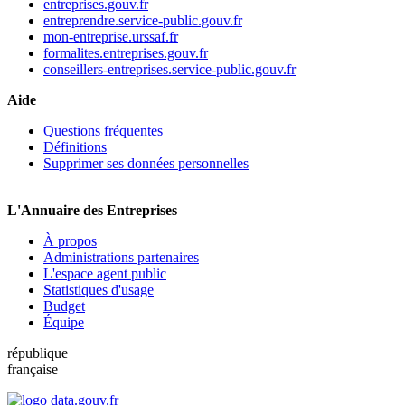
entreprises.gouv.fr
entreprendre.service-public.gouv.fr
mon-entreprise.urssaf.fr
formalites.entreprises.gouv.fr
conseillers-entreprises.service-public.gouv.fr
Aide
Questions fréquentes
Définitions
Supprimer ses données personnelles
L'Annuaire des Entreprises
À propos
Administrations partenaires
L'espace agent public
Statistiques d'usage
Budget
Équipe
république
française