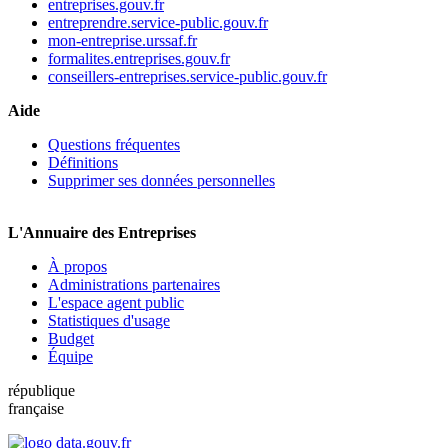
entreprises.gouv.fr
entreprendre.service-public.gouv.fr
mon-entreprise.urssaf.fr
formalites.entreprises.gouv.fr
conseillers-entreprises.service-public.gouv.fr
Aide
Questions fréquentes
Définitions
Supprimer ses données personnelles
L'Annuaire des Entreprises
À propos
Administrations partenaires
L'espace agent public
Statistiques d'usage
Budget
Équipe
république
française