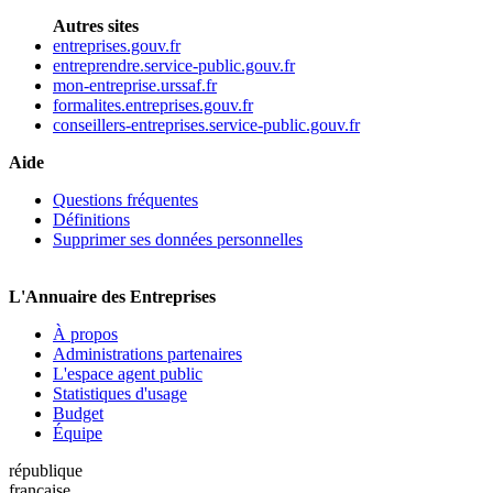
Autres sites
entreprises.gouv.fr
entreprendre.service-public.gouv.fr
mon-entreprise.urssaf.fr
formalites.entreprises.gouv.fr
conseillers-entreprises.service-public.gouv.fr
Aide
Questions fréquentes
Définitions
Supprimer ses données personnelles
L'Annuaire des Entreprises
À propos
Administrations partenaires
L'espace agent public
Statistiques d'usage
Budget
Équipe
république
française