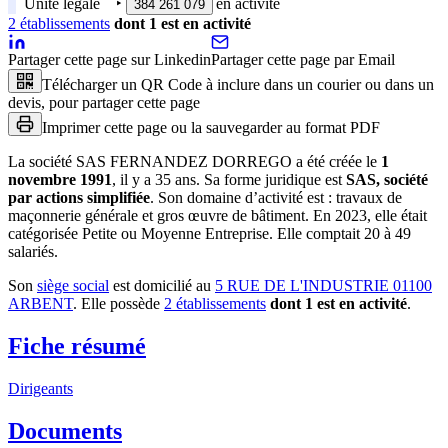
Unité légale
‣
en activité
384 261 079
2
établissement
s
dont
1
est
en activité
Partager cette page sur Linkedin
Partager cette page par Email
Télécharger un QR Code à inclure dans un courier ou dans un
devis, pour partager cette page
Imprimer cette page ou la sauvegarder au format PDF
La société
SAS FERNANDEZ DORREGO
a été créée le
1
novembre 1991
, il y a
35 ans
.
Sa forme juridique est
SAS, société
par actions simplifiée
.
Son domaine d’activité est :
travaux de
maçonnerie générale et gros œuvre de bâtiment
.
En 2023, elle était
catégorisée Petite ou Moyenne Entreprise.
Elle comptait 20 à 49
salariés.
Son
siège social
est domicilié au
5 RUE DE L'INDUSTRIE 01100
ARBENT
.
Elle possède
2
établissement
s
dont
1
est
en activité
.
Fiche résumé
Dirigeants
Documents