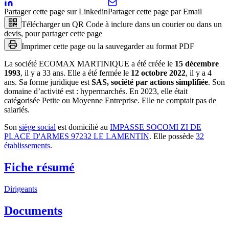
Partager cette page sur Linkedin
Partager cette page par Email
Télécharger un QR Code à inclure dans un courier ou dans un
devis, pour partager cette page
Imprimer cette page ou la sauvegarder au format PDF
La société
ECOMAX MARTINIQUE
a été créée le
15 décembre
1993
, il y a
33 ans
.
Elle a été fermée le
12 octobre 2022
, il y a
4
ans
.
Sa forme juridique est
SAS, société par actions simplifiée
.
Son
domaine d’activité est :
hypermarchés
.
En 2023, elle était
catégorisée Petite ou Moyenne Entreprise.
Elle ne comptait pas de
salariés.
Son
siège social
est domicilié au
IMPASSE SOCOMI ZI DE
PLACE D'ARMES 97232 LE LAMENTIN
.
Elle possède
32
établissement
s
.
Fiche résumé
Dirigeants
Documents