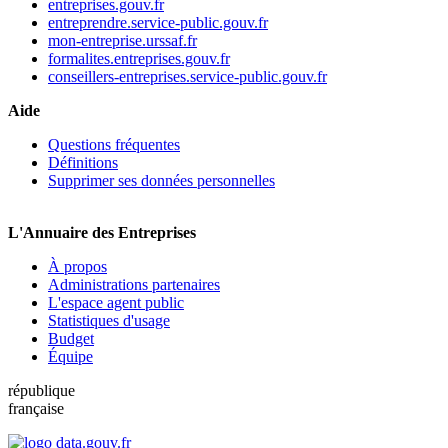
entreprises.gouv.fr
entreprendre.service-public.gouv.fr
mon-entreprise.urssaf.fr
formalites.entreprises.gouv.fr
conseillers-entreprises.service-public.gouv.fr
Aide
Questions fréquentes
Définitions
Supprimer ses données personnelles
L'Annuaire des Entreprises
À propos
Administrations partenaires
L'espace agent public
Statistiques d'usage
Budget
Équipe
république
française