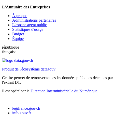
L'Annuaire des Entreprises
À propos
Administrations partenaires
L'espace agent public
Statistiques d'usage
Budget
Équipe
république
française
Produit de l'écosystème datagouv
Ce site permet de retrouver toutes les données publiques détenues par l
l'extrait D1.
Il est opéré par la
Direction Interministérielle du Numérique
.
legifrance.gouv.fr
info.gouv.fr