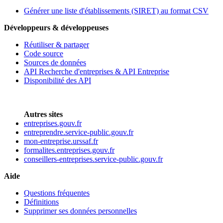
Générer une liste d'établissements (SIRET) au format CSV
Développeurs & développeuses
Réutiliser & partager
Code source
Sources de données
API Recherche d'entreprises & API Entreprise
Disponibilité des API
Autres sites
entreprises.gouv.fr
entreprendre.service-public.gouv.fr
mon-entreprise.urssaf.fr
formalites.entreprises.gouv.fr
conseillers-entreprises.service-public.gouv.fr
Aide
Questions fréquentes
Définitions
Supprimer ses données personnelles