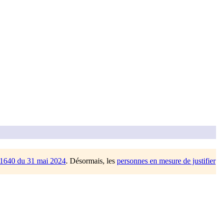
/1640 du 31 mai 2024
. Désormais, les
personnes en mesure de justifier