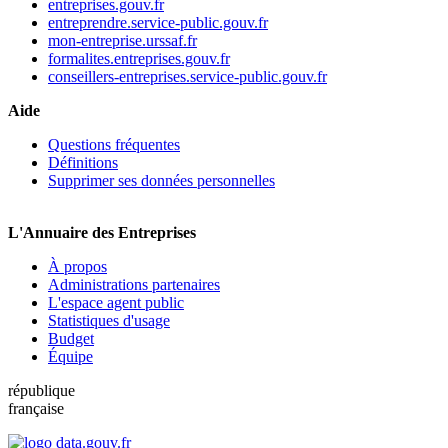
entreprises.gouv.fr
entreprendre.service-public.gouv.fr
mon-entreprise.urssaf.fr
formalites.entreprises.gouv.fr
conseillers-entreprises.service-public.gouv.fr
Aide
Questions fréquentes
Définitions
Supprimer ses données personnelles
L'Annuaire des Entreprises
À propos
Administrations partenaires
L'espace agent public
Statistiques d'usage
Budget
Équipe
république
française