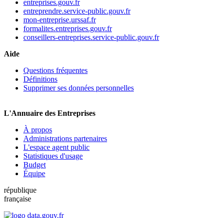
entreprises.gouv.fr
entreprendre.service-public.gouv.fr
mon-entreprise.urssaf.fr
formalites.entreprises.gouv.fr
conseillers-entreprises.service-public.gouv.fr
Aide
Questions fréquentes
Définitions
Supprimer ses données personnelles
L'Annuaire des Entreprises
À propos
Administrations partenaires
L'espace agent public
Statistiques d'usage
Budget
Équipe
république
française