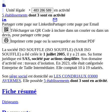
Unité légale
‣
en activité
483 286 589
5
établissement
s
dont
3
sont
en activité
Partager cette page sur Linkedin
Partager cette page par Email
Télécharger un QR Code à inclure dans un courier ou dans un
devis, pour partager cette page
Imprimer cette page ou la sauvegarder au format PDF
La société
ISO SOUFFLE (ISO SOUFFLE) (SAR ISO
SOUFFLE)
a été créée le
1 juillet 2005
, il y a
21 ans
.
Sa forme
juridique est
SAS, société par actions simplifiée
.
Son domaine
d’activité est :
travaux d’isolation
.
En 2023, elle était catégorisée
Entreprise de Taille Intermédiaire.
Elle comptait 10 à 19 salariés.
Son
siège social
est domicilié au
LES CONDRIAUX 03000
AVERMES
.
Elle possède
5
établissement
s
dont
3
sont
en activité
.
Fiche résumé
Dirigeants