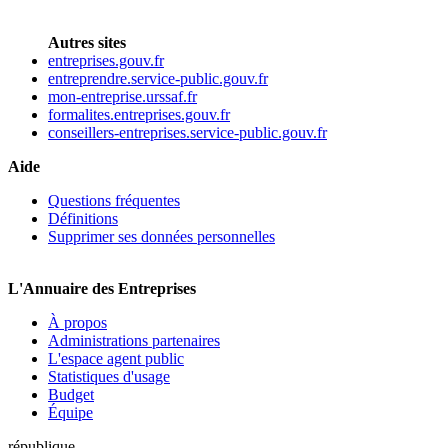
Autres sites
entreprises.gouv.fr
entreprendre.service-public.gouv.fr
mon-entreprise.urssaf.fr
formalites.entreprises.gouv.fr
conseillers-entreprises.service-public.gouv.fr
Aide
Questions fréquentes
Définitions
Supprimer ses données personnelles
L'Annuaire des Entreprises
À propos
Administrations partenaires
L'espace agent public
Statistiques d'usage
Budget
Équipe
république