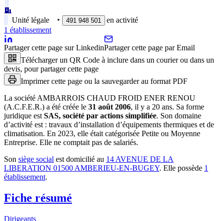
Unité légale
‣
en activité
491 948 501
1
établissement
Partager cette page sur Linkedin
Partager cette page par Email
Télécharger un QR Code à inclure dans un courier ou dans un
devis, pour partager cette page
Imprimer cette page ou la sauvegarder au format PDF
La société
AMBARROIS CHAUD FROID ENER RENOU
(A.C.F.E.R.)
a été créée le
31 août 2006
, il y a
20 ans
.
Sa forme
juridique est
SAS, société par actions simplifiée
.
Son domaine
d’activité est :
travaux d’installation d’équipements thermiques et de
climatisation
.
En 2023, elle était catégorisée Petite ou Moyenne
Entreprise.
Elle ne comptait pas de salariés.
Son
siège social
est domicilié au
14 AVENUE DE LA
LIBERATION 01500 AMBERIEU-EN-BUGEY
.
Elle possède
1
établissement
.
Fiche résumé
Dirigeants