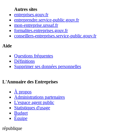
Autres sites
entreprises.gouv.fr
entreprendre.service-public.gouv.fr
mon-entreprise.urssaf.fr
formalites.entreprises.gouv.fr
conseillers-entreprises.service-public.gouv.fr
Aide
Questions fréquentes
Définitions
Supprimer ses données personnelles
L'Annuaire des Entreprises
À propos
Administrations partenaires
L'espace agent public
Statistiques d'usage
Budget
Équipe
république