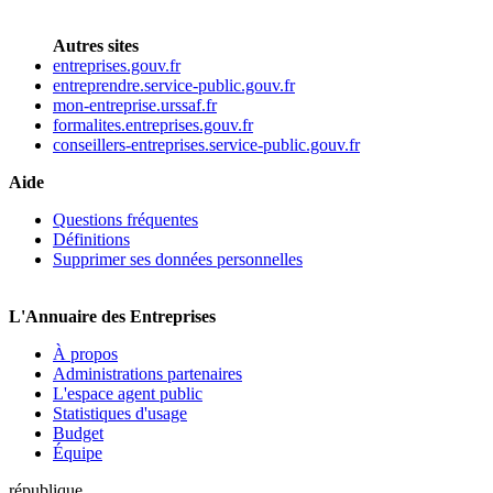
Autres sites
entreprises.gouv.fr
entreprendre.service-public.gouv.fr
mon-entreprise.urssaf.fr
formalites.entreprises.gouv.fr
conseillers-entreprises.service-public.gouv.fr
Aide
Questions fréquentes
Définitions
Supprimer ses données personnelles
L'Annuaire des Entreprises
À propos
Administrations partenaires
L'espace agent public
Statistiques d'usage
Budget
Équipe
république