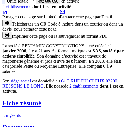
Unité légale
‣
en activité
492 686 696
2
établissement
s
dont
1
est
en activité
Partager cette page sur Linkedin
Partager cette page par Email
Télécharger un QR Code à inclure dans un courier ou dans un
devis, pour partager cette page
Imprimer cette page ou la sauvegarder au format PDF
La société
BENJAMIN CONSTRUCTIONS
a été créée le
1
janvier 2006
, il y a
21 ans
.
Sa forme juridique est
SAS, société par
actions simplifiée
.
Son domaine d’activité est :
travaux de
maçonnerie générale et gros œuvre de bâtiment
.
En 2023, elle était
catégorisée Petite ou Moyenne Entreprise.
Elle comptait 6 à 9
salariés.
Son
siège social
est domicilié au
64 T RUE DU CLEUX 02290
RESSONS LE LONG
.
Elle possède
2
établissement
s
dont
1
est
en
activité
.
Fiche résumé
Dirigeants