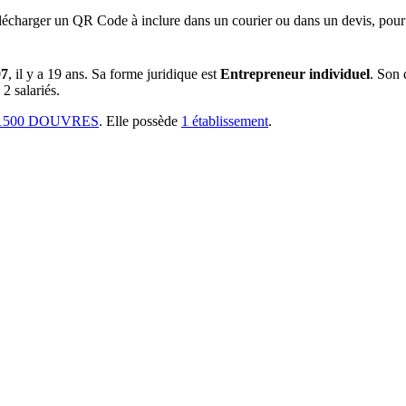
lécharger un QR Code à inclure dans un courier ou dans un devis, pour 
07
, il y a
19 ans
.
Sa forme juridique est
Entrepreneur individuel
.
Son d
2 salariés.
1500 DOUVRES
.
Elle possède
1
établissement
.