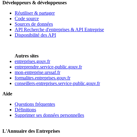
Développeurs & développeuses
Réutiliser & partager
Code source
Sources de données
API Recherche d'entreprises & API Entreprise
Disponibilité des API
Autres sites
entreprises.gouv.fr
entreprendre.service-public.gouv.fr
mon-entreprise.urssaf.fr
formalites.entreprises.gouv.fr
conseillers-entreprises.service-public.gouv.fr
Aide
Questions fréquentes
Définitions
Supprimer ses données personnelles
L'Annuaire des Entreprises