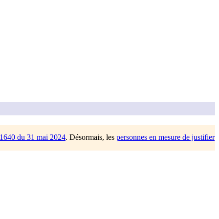
/1640 du 31 mai 2024
. Désormais, les
personnes en mesure de justifier