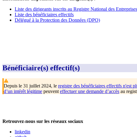
Liste des dirigeants inscrits au Registre National des Entrepris
Liste des bénéficiaires effectifs
Délégué à la Protection des Données (DPO)
Bénéficiaire(s) effectif(s)
Depuis le 31 juillet 2024, le
registre des bénéficiaires effectifs n'est pl
d’un intérêt légitime
peuvent
effectuer une demande d’accès
au regist
Retrouvez-nous sur les réseaux sociaux
linkedin