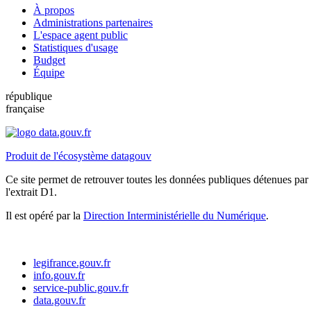
À propos
Administrations partenaires
L'espace agent public
Statistiques d'usage
Budget
Équipe
république
française
Produit de l'écosystème datagouv
Ce site permet de retrouver toutes les données publiques détenues par l
l'extrait D1.
Il est opéré par la
Direction Interministérielle du Numérique
.
legifrance.gouv.fr
info.gouv.fr
service-public.gouv.fr
data.gouv.fr