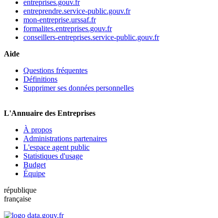
entreprises.gouv.fr
entreprendre.service-public.gouv.fr
mon-entreprise.urssaf.fr
formalites.entreprises.gouv.fr
conseillers-entreprises.service-public.gouv.fr
Aide
Questions fréquentes
Définitions
Supprimer ses données personnelles
L'Annuaire des Entreprises
À propos
Administrations partenaires
L'espace agent public
Statistiques d'usage
Budget
Équipe
république
française