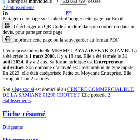
Entreprise individuelle
‣
cessée
503 063 729
2
établissement
s
Partager cette page sur Linkedin
Partager cette page par Email
Télécharger un QR Code à inclure dans un courier ou dans un
devis, pour partager cette page
Imprimer cette page ou la sauvegarder au format PDF
L’entreprise individuelle
MEHMET AYAZ (KEBAB ISTAMBUL)
a été créée le
1 mars 2008
, il y a
18 ans
.
Elle a été fermée le
31
août 2024
, il y a
2 ans
.
Sa forme juridique est
Entrepreneur
individuel
.
Son domaine d’activité est :
restauration de type rapide
.
En 2023, elle était catégorisée Petite ou Moyenne Entreprise.
Elle
comptait 1 ou 2 salariés.
Son
siège social
est domicilié au
CENTRE COMMERCIAL RUE
DE LA SAMIANE 01290 CROTTET
.
Elle possède
2
établissement
s
.
Fiche résumé
Dirigeants