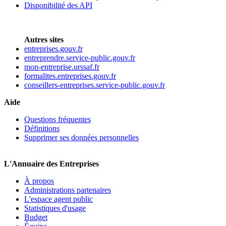
Disponibilité des API
Autres sites
entreprises.gouv.fr
entreprendre.service-public.gouv.fr
mon-entreprise.urssaf.fr
formalites.entreprises.gouv.fr
conseillers-entreprises.service-public.gouv.fr
Aide
Questions fréquentes
Définitions
Supprimer ses données personnelles
L'Annuaire des Entreprises
À propos
Administrations partenaires
L'espace agent public
Statistiques d'usage
Budget