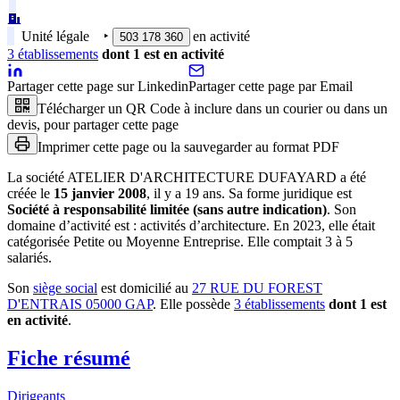
Unité légale
‣
en activité
503 178 360
3
établissement
s
dont
1
est
en activité
Partager cette page sur Linkedin
Partager cette page par Email
Télécharger un QR Code à inclure dans un courier ou dans un
devis, pour partager cette page
Imprimer cette page ou la sauvegarder au format PDF
La société
ATELIER D'ARCHITECTURE DUFAYARD
a été
créée le
15 janvier 2008
, il y a
19 ans
.
Sa forme juridique est
Société à responsabilité limitée (sans autre indication)
.
Son
domaine d’activité est :
activités d’architecture
.
En 2023, elle était
catégorisée Petite ou Moyenne Entreprise.
Elle comptait 3 à 5
salariés.
Son
siège social
est domicilié au
27 RUE DU FOREST
D'ENTRAIS 05000 GAP
.
Elle possède
3
établissement
s
dont
1
est
en activité
.
Fiche résumé
Dirigeants