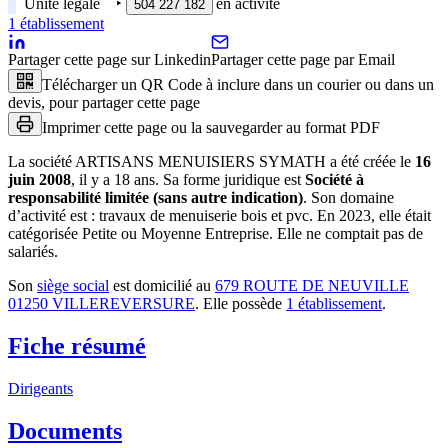
Unité légale
‣
en activité
504 227 182
1
établissement
Partager cette page sur Linkedin
Partager cette page par Email
Télécharger un QR Code à inclure dans un courier ou dans un
devis, pour partager cette page
Imprimer cette page ou la sauvegarder au format PDF
La société
ARTISANS MENUISIERS SYMATH
a été créée le
16
juin 2008
, il y a
18 ans
.
Sa forme juridique est
Société à
responsabilité limitée (sans autre indication)
.
Son domaine
d’activité est :
travaux de menuiserie bois et pvc
.
En 2023, elle était
catégorisée Petite ou Moyenne Entreprise.
Elle ne comptait pas de
salariés.
Son
siège social
est domicilié au
679 ROUTE DE NEUVILLE
01250 VILLEREVERSURE
.
Elle possède
1
établissement
.
Fiche résumé
Dirigeants
Documents