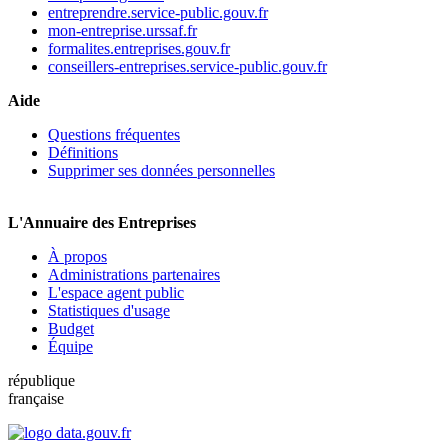
entreprendre.service-public.gouv.fr
mon-entreprise.urssaf.fr
formalites.entreprises.gouv.fr
conseillers-entreprises.service-public.gouv.fr
Aide
Questions fréquentes
Définitions
Supprimer ses données personnelles
L'Annuaire des Entreprises
À propos
Administrations partenaires
L'espace agent public
Statistiques d'usage
Budget
Équipe
république
française