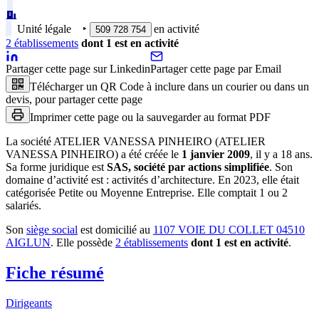
Unité légale
‣
en activité
509 728 754
2
établissement
s
dont
1
est
en activité
Partager cette page sur Linkedin
Partager cette page par Email
Télécharger un QR Code à inclure dans un courier ou dans un
devis, pour partager cette page
Imprimer cette page ou la sauvegarder au format PDF
La société
ATELIER VANESSA PINHEIRO (ATELIER
VANESSA PINHEIRO)
a été créée le
1 janvier 2009
, il y a
18 ans
.
Sa forme juridique est
SAS, société par actions simplifiée
.
Son
domaine d’activité est :
activités d’architecture
.
En 2023, elle était
catégorisée Petite ou Moyenne Entreprise.
Elle comptait 1 ou 2
salariés.
Son
siège social
est domicilié au
1107 VOIE DU COLLET 04510
AIGLUN
.
Elle possède
2
établissement
s
dont
1
est
en activité
.
Fiche résumé
Dirigeants