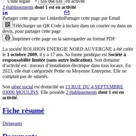
Unité légale
‣
en activité
515 064 533
2
établissement
s
dont
1
est
en activité
Partager cette page sur Linkedin
Partager cette page par Email
Télécharger un QR Code à inclure dans un courier ou dans un
devis, pour partager cette page
Imprimer cette page ou la sauvegarder au format PDF
La société
ROLHION ENERGIE NORD AUVERGNE
a été créée
le
1 octobre 2009
, il y a
17 ans
.
Sa forme juridique est
Société à
responsabilité limitée (sans autre indication)
.
Son domaine
d’activité est :
travaux d’installation électrique dans tous locaux
.
En
2023, elle était catégorisée Petite ou Moyenne Entreprise.
Elle ne
comptait pas de salariés.
Son
siège social
est domicilié au
13 RUE DU 4 SEPTEMBRE
03000 MOULINS
.
Elle possède
2
établissement
s
dont
1
est
en
activité
.
Fiche résumé
Dirigeants