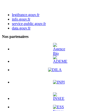
legifrance.gouv.fr
info.gouv.fr
service-public.gouv.fr
data.gouv.fr
Nos partenaires