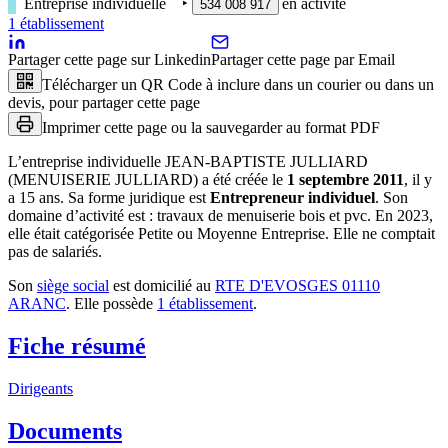
Entreprise individuelle
‣
en activité
534 008 917
1
établissement
Partager cette page sur Linkedin
Partager cette page par Email
Télécharger un QR Code à inclure dans un courier ou dans un
devis, pour partager cette page
Imprimer cette page ou la sauvegarder au format PDF
L’entreprise individuelle
JEAN-BAPTISTE JULLIARD
(MENUISERIE JULLIARD)
a été créée le
1 septembre 2011
, il y
a
15 ans
.
Sa forme juridique est
Entrepreneur individuel
.
Son
domaine d’activité est :
travaux de menuiserie bois et pvc
.
En 2023,
elle était catégorisée Petite ou Moyenne Entreprise.
Elle ne comptait
pas de salariés.
Son
siège social
est domicilié au
RTE D'EVOSGES 01110
ARANC
.
Elle possède
1
établissement
.
Fiche résumé
Dirigeants
Documents