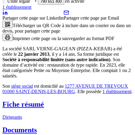
Unité légale
‣
en activité
790 651 400
1
établissement
Partager cette page sur Linkedin
Partager cette page par Email
Télécharger un QR Code à inclure dans un courier ou dans un
devis, pour partager cette page
Imprimer cette page ou la sauvegarder au format PDF
La société
SARL VERNE-GAGEAN (PIZZA-KEBAB)
a été
créée le
22 janvier 2013
, il y a
14 ans
.
Sa forme juridique est
Société à responsabilité limitée (sans autre indication)
.
Son
domaine d’activité est :
restauration de type rapide
.
En 2023, elle
était catégorisée Petite ou Moyenne Entreprise.
Elle comptait 1 ou 2
salariés.
Son
siège social
est domicilié au
1277 AVENUE DE TREVOUX
01000 SAINT-DENIS-LES-BOURG
.
Elle possède
1
établissement
.
Fiche résumé
Dirigeants
Documents