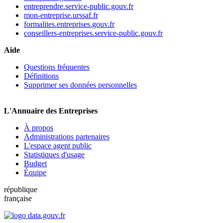
entreprendre.service-public.gouv.fr
mon-entreprise.urssaf.fr
formalites.entreprises.gouv.fr
conseillers-entreprises.service-public.gouv.fr
Aide
Questions fréquentes
Définitions
Supprimer ses données personnelles
L'Annuaire des Entreprises
À propos
Administrations partenaires
L'espace agent public
Statistiques d'usage
Budget
Équipe
république
française