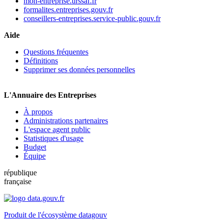
mon-entreprise.urssaf.fr
formalites.entreprises.gouv.fr
conseillers-entreprises.service-public.gouv.fr
Aide
Questions fréquentes
Définitions
Supprimer ses données personnelles
L'Annuaire des Entreprises
À propos
Administrations partenaires
L'espace agent public
Statistiques d'usage
Budget
Équipe
république
française
Produit de l'écosystème datagouv