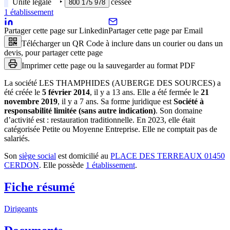
Unité légale
‣
cessée
800 175 978
1
établissement
Partager cette page sur Linkedin
Partager cette page par Email
Télécharger un QR Code à inclure dans un courier ou dans un
devis, pour partager cette page
Imprimer cette page ou la sauvegarder au format PDF
La société
LES THAMPHIDES (AUBERGE DES SOURCES)
a
été créée le
5 février 2014
, il y a
13 ans
.
Elle a été fermée le
21
novembre 2019
, il y a
7 ans
.
Sa forme juridique est
Société à
responsabilité limitée (sans autre indication)
.
Son domaine
d’activité est :
restauration traditionnelle
.
En 2023, elle était
catégorisée Petite ou Moyenne Entreprise.
Elle ne comptait pas de
salariés.
Son
siège social
est domicilié au
PLACE DES TERREAUX 01450
CERDON
.
Elle possède
1
établissement
.
Fiche résumé
Dirigeants