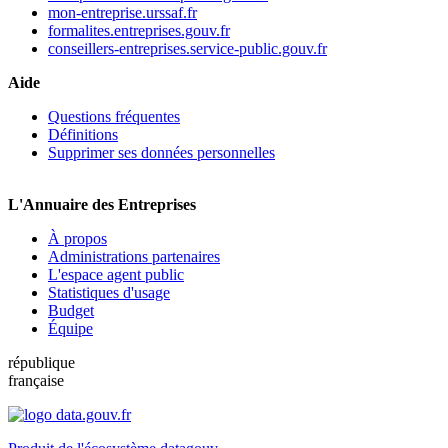
mon-entreprise.urssaf.fr
formalites.entreprises.gouv.fr
conseillers-entreprises.service-public.gouv.fr
Aide
Questions fréquentes
Définitions
Supprimer ses données personnelles
L'Annuaire des Entreprises
À propos
Administrations partenaires
L'espace agent public
Statistiques d'usage
Budget
Équipe
république
française