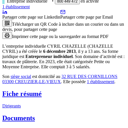
Entreprise individuelle
‣
en activité
800 449 472
1
établissement
Partager cette page sur Linkedin
Partager cette page par Email
Télécharger un QR Code à inclure dans un courier ou dans un
devis, pour partager cette page
Imprimer cette page ou la sauvegarder au format PDF
L’entreprise individuelle
CYRIL CHAZELLE (CHAZELLE
CYRIL)
a été créée le
6 décembre 2013
, il y a
13 ans
.
Sa forme
juridique est
Entrepreneur individuel
.
Son domaine d’activité est :
travaux de plâtrerie
.
En 2023, elle était catégorisée Petite ou
Moyenne Entreprise.
Elle comptait 3 à 5 salariés.
Son
siège social
est domicilié au
32 RUE DES CORNILLONS
03300 CREUZIER-LE-VIEUX
.
Elle possède
1
établissement
.
Fiche résumé
Dirigeants
Documents