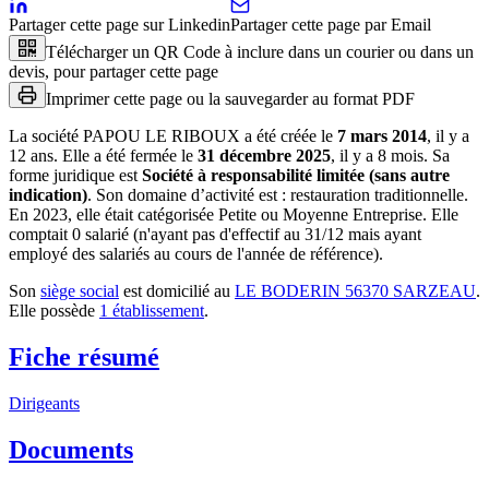
Partager cette page sur Linkedin
Partager cette page par Email
Télécharger un QR Code à inclure dans un courier ou dans un
devis, pour partager cette page
Imprimer cette page ou la sauvegarder au format PDF
La société
PAPOU LE RIBOUX
a été créée le
7 mars 2014
, il y a
12 ans
.
Elle a été fermée le
31 décembre 2025
, il y a
8 mois
.
Sa
forme juridique est
Société à responsabilité limitée (sans autre
indication)
.
Son domaine d’activité est :
restauration traditionnelle
.
En 2023, elle était catégorisée Petite ou Moyenne Entreprise.
Elle
comptait 0 salarié (n'ayant pas d'effectif au 31/12 mais ayant
employé des salariés au cours de l'année de référence).
Son
siège social
est domicilié au
LE BODERIN 56370 SARZEAU
.
Elle possède
1
établissement
.
Fiche résumé
Dirigeants
Documents