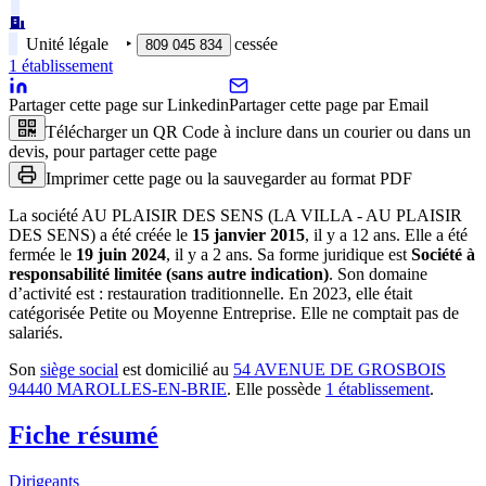
Unité légale
‣
cessée
809 045 834
1
établissement
Partager cette page sur Linkedin
Partager cette page par Email
Télécharger un QR Code à inclure dans un courier ou dans un
devis, pour partager cette page
Imprimer cette page ou la sauvegarder au format PDF
La société
AU PLAISIR DES SENS (LA VILLA - AU PLAISIR
DES SENS)
a été créée le
15 janvier 2015
, il y a
12 ans
.
Elle a été
fermée le
19 juin 2024
, il y a
2 ans
.
Sa forme juridique est
Société à
responsabilité limitée (sans autre indication)
.
Son domaine
d’activité est :
restauration traditionnelle
.
En 2023, elle était
catégorisée Petite ou Moyenne Entreprise.
Elle ne comptait pas de
salariés.
Son
siège social
est domicilié au
54 AVENUE DE GROSBOIS
94440 MAROLLES-EN-BRIE
.
Elle possède
1
établissement
.
Fiche résumé
Dirigeants