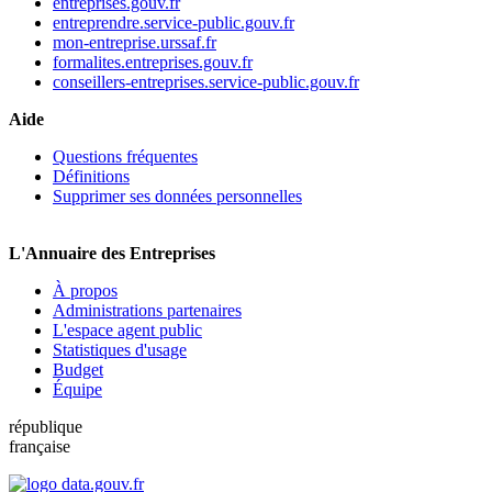
entreprises.gouv.fr
entreprendre.service-public.gouv.fr
mon-entreprise.urssaf.fr
formalites.entreprises.gouv.fr
conseillers-entreprises.service-public.gouv.fr
Aide
Questions fréquentes
Définitions
Supprimer ses données personnelles
L'Annuaire des Entreprises
À propos
Administrations partenaires
L'espace agent public
Statistiques d'usage
Budget
Équipe
république
française