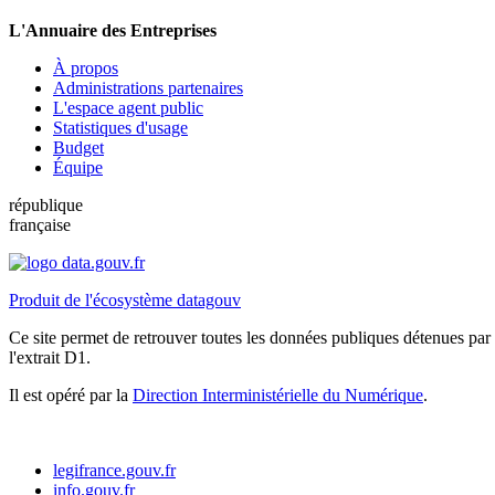
L'Annuaire des Entreprises
À propos
Administrations partenaires
L'espace agent public
Statistiques d'usage
Budget
Équipe
république
française
Produit de l'écosystème datagouv
Ce site permet de retrouver toutes les données publiques détenues par l
l'extrait D1.
Il est opéré par la
Direction Interministérielle du Numérique
.
legifrance.gouv.fr
info.gouv.fr