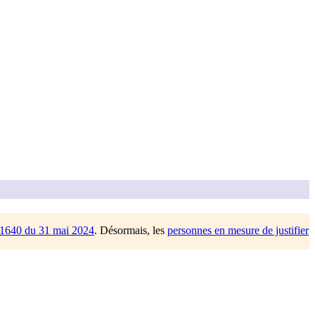
/1640 du 31 mai 2024
. Désormais, les
personnes en mesure de justifier