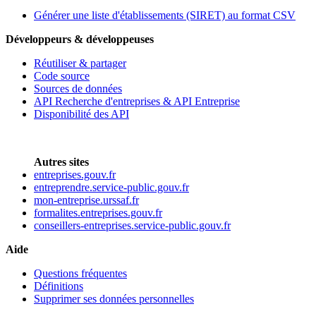
Générer une liste d'établissements (SIRET) au format CSV
Développeurs & développeuses
Réutiliser & partager
Code source
Sources de données
API Recherche d'entreprises & API Entreprise
Disponibilité des API
Autres sites
entreprises.gouv.fr
entreprendre.service-public.gouv.fr
mon-entreprise.urssaf.fr
formalites.entreprises.gouv.fr
conseillers-entreprises.service-public.gouv.fr
Aide
Questions fréquentes
Définitions
Supprimer ses données personnelles