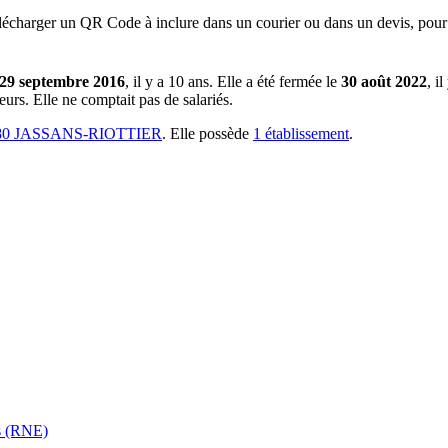
lécharger un QR Code à inclure dans un courier ou dans un devis, pour 
29 septembre 2016
, il y a
10 ans
.
Elle a été fermée le
30 août 2022
, i
teurs
.
Elle ne comptait pas de salariés.
80 JASSANS-RIOTTIER
.
Elle possède
1
établissement
.
es (RNE)