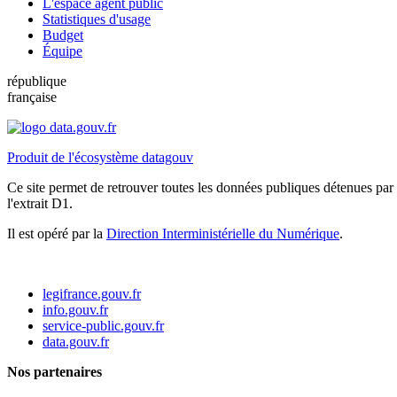
L'espace agent public
Statistiques d'usage
Budget
Équipe
république
française
Produit de l'écosystème datagouv
Ce site permet de retrouver toutes les données publiques détenues par l
l'extrait D1.
Il est opéré par la
Direction Interministérielle du Numérique
.
legifrance.gouv.fr
info.gouv.fr
service-public.gouv.fr
data.gouv.fr
Nos partenaires