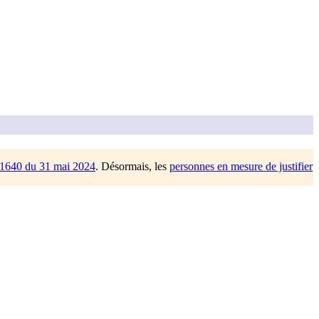
/1640 du 31 mai 2024
. Désormais, les
personnes en mesure de justifier