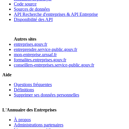
Code source
Sources de données
API Recherche d'entreprises & API Entreprise
Disponibilité des API
Autres sites
entreprises.gouv.fr
entreprendre.service-public.gouv.fr
mon-entreprise.urssaf.fr
formalites.entreprises.gouv.fr
conseillers-entreprises.service-public.gouv.fr
Aide
Questions fréquentes
Définitions
Supprimer ses données personnelles
L'Annuaire des Entreprises
À propos
Administrations partenaires