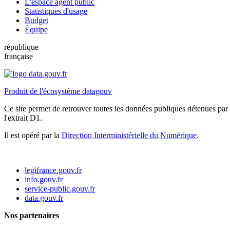
L'espace agent public
Statistiques d'usage
Budget
Équipe
république
française
Produit de l'écosystème datagouv
Ce site permet de retrouver toutes les données publiques détenues par l
l'extrait D1.
Il est opéré par la
Direction Interministérielle du Numérique
.
legifrance.gouv.fr
info.gouv.fr
service-public.gouv.fr
data.gouv.fr
Nos partenaires