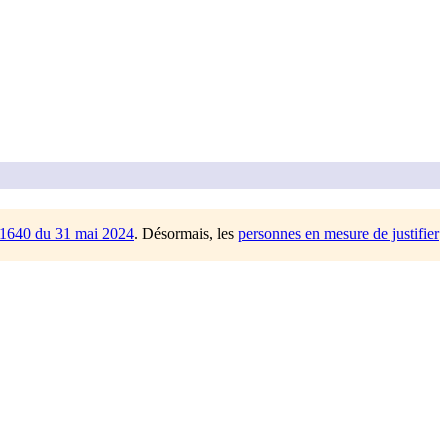
/1640 du 31 mai 2024
. Désormais, les
personnes en mesure de justifier