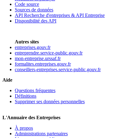
Code source
Sources de données
API Recherche d'entreprises & API Entreprise
Disponibilité des API
Autres sites
entreprises.gouv.fr
entreprendre.service-public.gouv.fr
mon-entreprise.urssaf.fr
formalites.entreprises.gouv.fr
conseillers-entreprises.service-public.gouv.fr
Aide
Questions fréquentes
Définitions
Supprimer ses données personnelles
L'Annuaire des Entreprises
À propos
Administrations partenaires