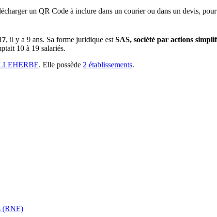
lécharger un QR Code à inclure dans un courier ou dans un devis, pour 
17
, il y a
9 ans
.
Sa forme juridique est
SAS, société par actions simplif
tait 10 à 19 salariés.
ELLEHERBE
.
Elle possède
2
établissement
s
.
es (RNE)