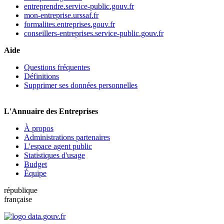
entreprendre.service-public.gouv.fr
mon-entreprise.urssaf.fr
formalites.entreprises.gouv.fr
conseillers-entreprises.service-public.gouv.fr
Aide
Questions fréquentes
Définitions
Supprimer ses données personnelles
L'Annuaire des Entreprises
À propos
Administrations partenaires
L'espace agent public
Statistiques d'usage
Budget
Équipe
république
française