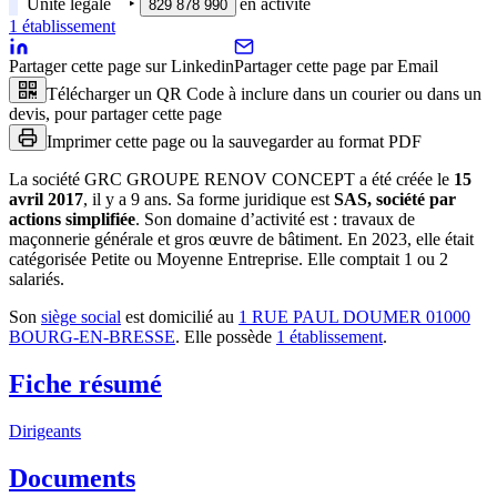
Unité légale
‣
en activité
829 878 990
1
établissement
Partager cette page sur Linkedin
Partager cette page par Email
Télécharger un QR Code à inclure dans un courier ou dans un
devis, pour partager cette page
Imprimer cette page ou la sauvegarder au format PDF
La société
GRC GROUPE RENOV CONCEPT
a été créée le
15
avril 2017
, il y a
9 ans
.
Sa forme juridique est
SAS, société par
actions simplifiée
.
Son domaine d’activité est :
travaux de
maçonnerie générale et gros œuvre de bâtiment
.
En 2023, elle était
catégorisée Petite ou Moyenne Entreprise.
Elle comptait 1 ou 2
salariés.
Son
siège social
est domicilié au
1 RUE PAUL DOUMER 01000
BOURG-EN-BRESSE
.
Elle possède
1
établissement
.
Fiche résumé
Dirigeants
Documents