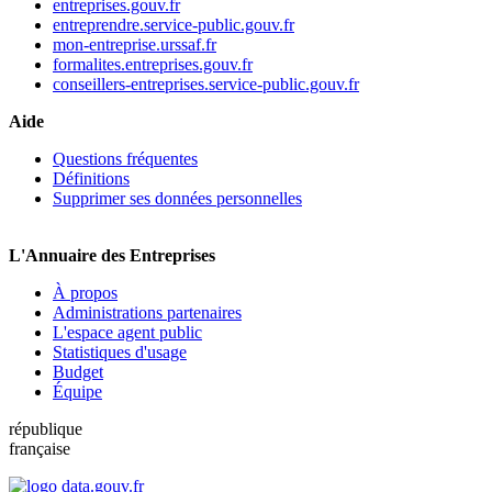
entreprises.gouv.fr
entreprendre.service-public.gouv.fr
mon-entreprise.urssaf.fr
formalites.entreprises.gouv.fr
conseillers-entreprises.service-public.gouv.fr
Aide
Questions fréquentes
Définitions
Supprimer ses données personnelles
L'Annuaire des Entreprises
À propos
Administrations partenaires
L'espace agent public
Statistiques d'usage
Budget
Équipe
république
française