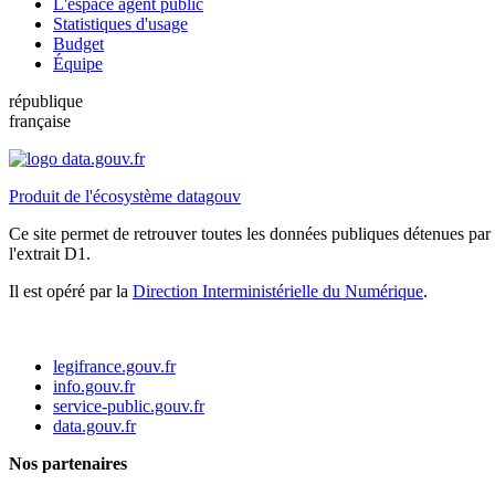
L'espace agent public
Statistiques d'usage
Budget
Équipe
république
française
Produit de l'écosystème datagouv
Ce site permet de retrouver toutes les données publiques détenues par l
l'extrait D1.
Il est opéré par la
Direction Interministérielle du Numérique
.
legifrance.gouv.fr
info.gouv.fr
service-public.gouv.fr
data.gouv.fr
Nos partenaires