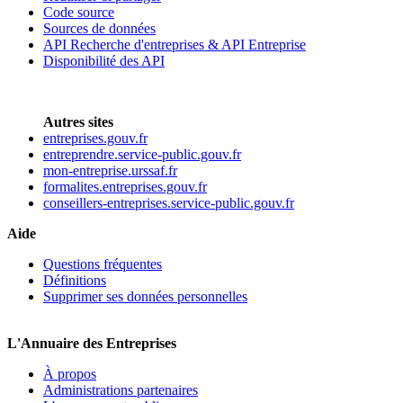
Code source
Sources de données
API Recherche d'entreprises & API Entreprise
Disponibilité des API
Autres sites
entreprises.gouv.fr
entreprendre.service-public.gouv.fr
mon-entreprise.urssaf.fr
formalites.entreprises.gouv.fr
conseillers-entreprises.service-public.gouv.fr
Aide
Questions fréquentes
Définitions
Supprimer ses données personnelles
L'Annuaire des Entreprises
À propos
Administrations partenaires