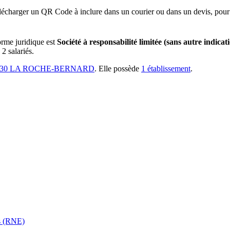
lécharger un QR Code à inclure dans un courier ou dans un devis, pour 
orme juridique est
Société à responsabilité limitée (sans autre indicat
2 salariés.
6130 LA ROCHE-BERNARD
.
Elle possède
1
établissement
.
es (RNE)