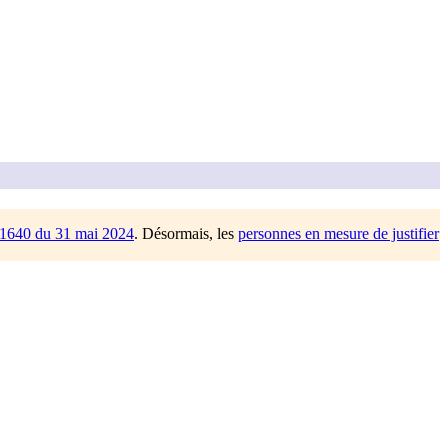
/1640 du 31 mai 2024
. Désormais, les
personnes en mesure de justifier